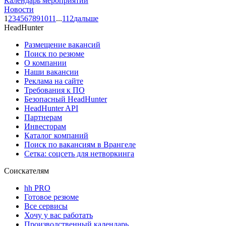
Календарь мероприятий
Новости
1
2
3
4
5
6
7
8
9
10
11
...
112
дальше
HeadHunter
Размещение вакансий
Поиск по резюме
О компании
Наши вакансии
Реклама на сайте
Требования к ПО
Безопасный HeadHunter
HeadHunter API
Партнерам
Инвесторам
Каталог компаний
Поиск по вакансиям в Врангеле
Сетка: соцсеть для нетворкинга
Соискателям
hh PRO
Готовое резюме
Все сервисы
Хочу у вас работать
Производственный календарь