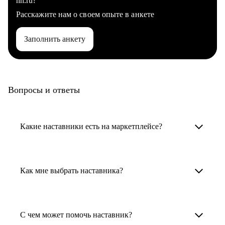
hh.ru?
Расскажите нам о своем опыте в анкете
Заполнить анкету
Вопросы и ответы
Какие наставники есть на маркетплейсе?
Карьерные наставники — это HR-
специалисты, карьерные консультанты,
Как мне выбрать наставника?
психологи, резюмерайтеры и менторы.
Умный поиск поможет в три клика выбрать
Менторы работают в ИТ, дизайне, других
наставника для достижения вашей цели.
С чем может помочь наставник?
узкоспециализированных сферах. Они