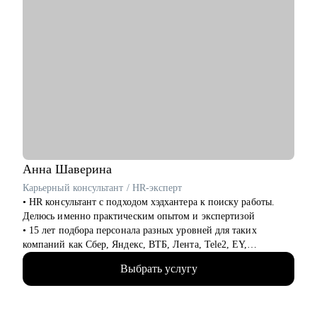
Анна
Шаверина
Карьерный консультант / HR-эксперт
• HR консультант с подходом хэдхантера к поиску работы.
Делюсь именно практическим опытом и экспертизой
• 15 лет подбора персонала разных уровней для таких
компаний как Сбер, Яндекс, ВТБ, Лента, Tele2, EY,
Делимобиль, Ozon, Yota, 2ГИС и др., из них 10 лет
Выбрать услугу
консалтинга (АНКОР, Hays), а также executive search проекты
по поиску ТОПов
• Много работала напрямую с ЛПР и понимаю, как выглядит
процесс оценки и найма со всех сторон: как обычно мыслит