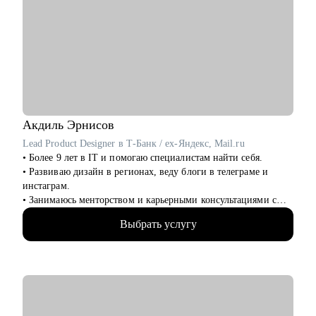
• Освоить инструменты: BPMN, UML, SQL, Confluence, Jira
Кому могу помочь:
• Системным и бизнес-аналитикам всех уровней
• IT-специалистам, планирующим переход в аналитику
• Руководителям аналитических команд
Акдиль
Эрнисов
Lead Product Designer в Т-Банк / ex-Яндекс, Mail.ru
• Более 9 лет в IT и помогаю специалистам найти себя.
• Развиваю дизайн в регионах, веду блоги в телеграме и
инстаграм.
• Занимаюсь менторством и карьерными консультациями с
2021 года и помог многим найти себя.
Выбрать услугу
• Отсмотрел >1 000 портфолио
• Изучил 300+ резюме, 100+ интервью с наймом
• Провел более 100 консультаций
• Запускал продукты на 100 млн MAU
• Открыл свой бизнес в дизайне
• Управлял командами от 2-х до 10-ти человек
• Выступаю с докладами для дизайнеров