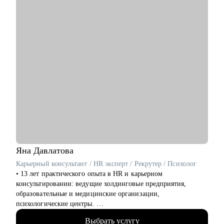
- если не нашли подходящего слота. Просто напишите мне в
• Копирайтерам и редакторам на любом уровне
чат.
• Выпускникам курсов, которые откликаются и не получают
оффер
• Тем, кто хочет работать с нейросетями
• Тем, кто хочет найти подработку на удалёнке или фрилансе
Я знаю рынок контента изнутри, вижу потенциал в опыте и
верю в каждого, с кем работала лично. Мне важно помочь
тебе увидеть твои сильные стороны, понять, куда двигаться
дальше, и собрать реалистичный план развития.
Яна
Давлатова
Карьерный консультант / HR эксперт / Рекрутер / Психолог
• 13 лет практического опыта в HR и карьерном
консультировании: ведущие холдинговые предприятия,
образовательные и медицинские организации,
психологические центры.
• 2500+ продающих резюме, успешные кейсы трудоустройства
Выбрать услугу
клиентов в крупные российские компании.