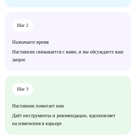
Специалистам и профессионалам разного уровня по
направлениям
• Медицина
• Продажи
Шаг 2
• Административный персонал
• Обслуживание клиентов
• Офисный персонал
Назначаете время
• Домашний персонал
• Сфера гостеприимства
Наставник связывается с вами, и вы обсуждаете ваш
• Рабочий персонал
запрос
Я предлагаю практические инструменты и поддержку на
каждом этапе, на пути к работе, отвечающей вашим
пожеланиям.
Шаг 3
Наставник помогает вам
Даёт инструменты и рекомендации, вдохновляет
на изменения в карьере