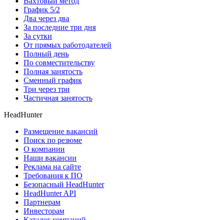
Вахтовый метод
График 5/2
Два через два
За последние три дня
За сутки
От прямых работодателей
Полный день
По совместительству
Полная занятость
Сменный график
Три через три
Частичная занятость
HeadHunter
Размещение вакансий
Поиск по резюме
О компании
Наши вакансии
Реклама на сайте
Требования к ПО
Безопасный HeadHunter
HeadHunter API
Партнерам
Инвесторам
Каталог компаний