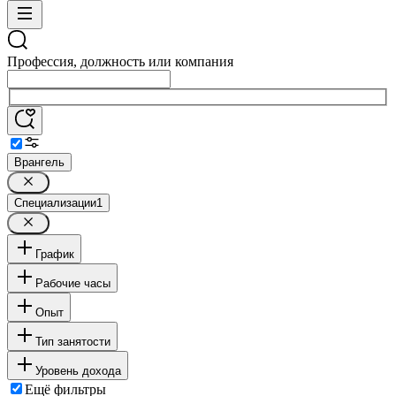
Профессия, должность или компания
Врангель
Специализации
1
График
Рабочие часы
Опыт
Тип занятости
Уровень дохода
Ещё фильтры