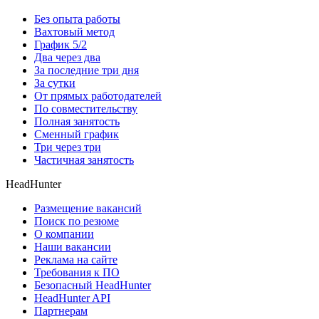
Без опыта работы
Вахтовый метод
График 5/2
Два через два
За последние три дня
За сутки
От прямых работодателей
По совместительству
Полная занятость
Сменный график
Три через три
Частичная занятость
HeadHunter
Размещение вакансий
Поиск по резюме
О компании
Наши вакансии
Реклама на сайте
Требования к ПО
Безопасный HeadHunter
HeadHunter API
Партнерам